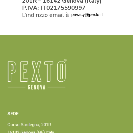
201R – 16142 Genova (Italy)
P.IVA: IT02175590997
L’indirizzo email è
SEDE
Corso Sardegna, 201R
16142 Genova (GE) Italy